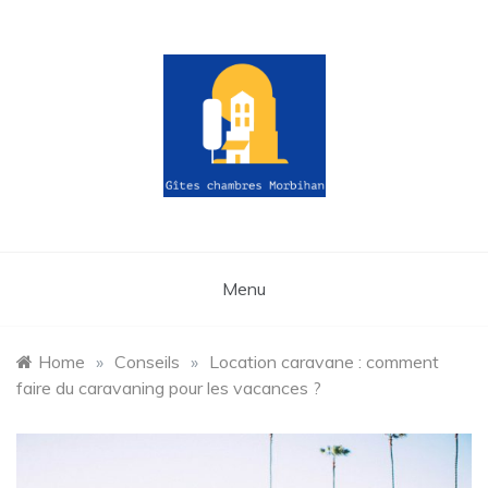
Skip
to
content
gites-
chambres-
Menu
morbihan.fr
Home
»
Conseils
»
Location caravane : comment
faire du caravaning pour les vacances ?