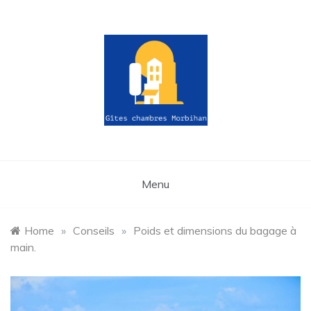
Skip
to
content
gites-
chambres-
Menu
morbihan.fr
Home
»
Conseils
»
Poids et dimensions du bagage à
main.