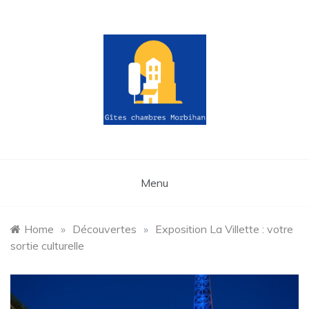
Skip
to
content
gites-
chambres-
Menu
morbihan.fr
Home
»
Découvertes
»
Exposition La Villette : votre
sortie culturelle