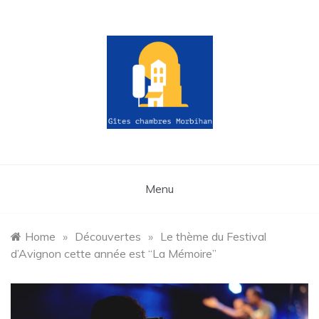
Skip
to
content
gites-
chambres-
Menu
morbihan.fr
Home
»
Découvertes
»
Le thème du Festival
d’Avignon cette année est “La Mémoire”