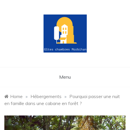
Skip
to
content
gites-
chambres-
Menu
morbihan.fr
Home
»
Hébergements
»
Pourquoi passer une nuit
en famille dans une cabane en forêt ?