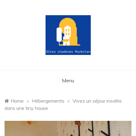
Skip
to
content
gites-
chambres-
Menu
morbihan.fr
Home
»
Hébergements
»
Vivez un séjour insolite
dans une tiny house