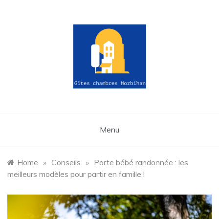
Skip
to
content
gites-
chambres-
Menu
morbihan.fr
Home
»
Conseils
»
Porte bébé randonnée : les
meilleurs modèles pour partir en famille !